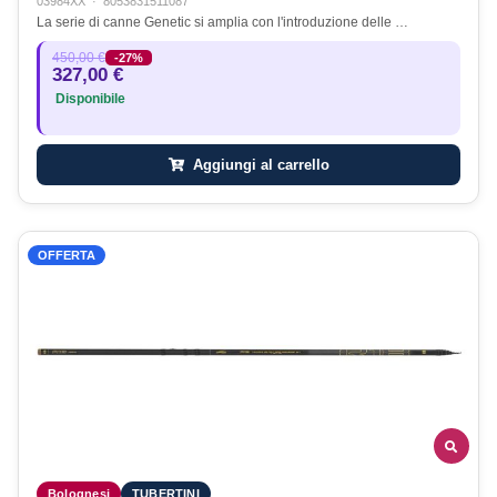
03984XX
·
8053831511087
La serie di canne Genetic si amplia con l'introduzione delle …
450,00 €
-27%
327,00 €
Disponibile
Aggiungi al carrello
OFFERTA
Bolognesi
TUBERTINI