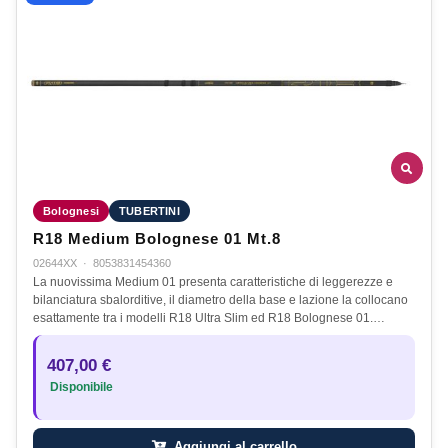
Bolognesi
TUBERTINI
R18 Medium Bolognese 01 Mt.8
02644XX
·
8053831454360
La nuovissima Medium 01 presenta caratteristiche di leggerezze e
bilanciatura sbalorditive, il diametro della base e lazione la collocano
esattamente tra i modelli R18 Ultra Slim ed R18 Bolognese 01.…
407,00 €
Disponibile
Aggiungi al carrello