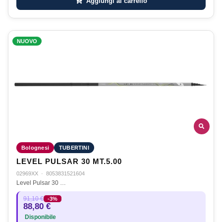
Aggiungi al carrello
NUOVO
Bolognesi
TUBERTINI
LEVEL PULSAR 30 MT.5.00
02969XX
·
8053831521604
Level Pulsar 30 …
91,10 €
-3%
88,80 €
Disponibile