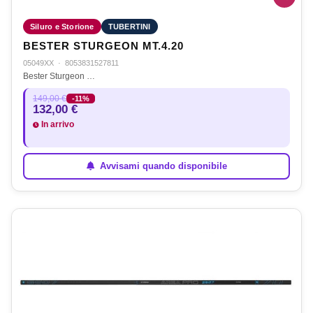
Siluro e Storione
TUBERTINI
BESTER STURGEON MT.4.20
05049XX
·
8053831527811
Bester Sturgeon …
149,00 €
-11%
132,00 €
In arrivo
Avvisami quando disponibile