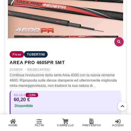
Fisse
TUBERTINI
AREA PRO 4605PR 5MT
01408XX
·
8053831447652
Continua l'evoluzione della serie Area 4000 con la nuova versione
4600. Riproposta sulle stesse stamperie ed ulteriormente migliorata
nella maneggevolezza, non tradisce la sua natura di…
69,10 €
-13%
60,20 €
Disponibile
Aggiungi al carrello
HOME
FILTRI
CARRELLO
PREVENTIVI
ACCEDI