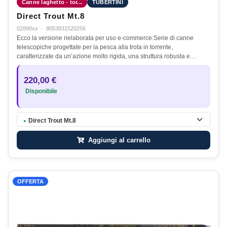
Canne laghetto - tor...
TUBERTINI
Direct Trout Mt.8
02890xx
·
8053831520256
Ecco la versione rielaborata per uso e-commerce:Serie di canne
telescopiche progettate per la pesca alla trota in torrente,
caratterizzate da un’azione molto rigida, una struttura robusta e…
220,00 €
Disponibile
Direct Trout Mt.8
●
Aggiungi al carrello
OFFERTA