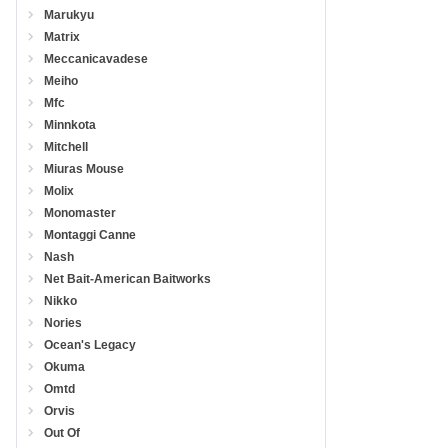
Marukyu
Matrix
Meccanicavadese
Meiho
Mfc
Minnkota
Mitchell
Miuras Mouse
Molix
Monomaster
Montaggi Canne
Nash
Net Bait-American Baitworks
Nikko
Nories
Ocean's Legacy
Okuma
Omtd
Orvis
Out Of