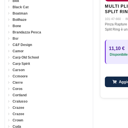
Bkk
MULTI PL
Black Cat
SPLIT RI
Boatman
101-47-660
·
8
Boilhaze
Pinza Rapture 
Bone
Brandazza Pesca
Bsr
C&F Design
11,10 €
Camor
Disponibile
Carp Old School
Carp Spirit
Carson
Ccmoore
Aggiu
Cierre
Coros
Cortland
Cralusso
Crazee
Crazee
Crown
Cuda