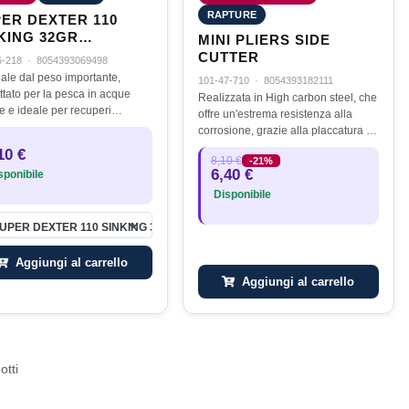
RAPTURE
ER DEXTER 110
KING 32GR
MINI PLIERS SIDE
NNESSEE GREEN
CUTTER
6-218
·
8054393069498
AD
ciale dal peso importante,
101-47-710
·
8054393182111
ttato per la pesca in acque
Realizzata in High carbon steel, che
e e ideale per recuperi
offre un'estrema resistenza alla
ri intervallati da pause, utili a
corrosione, grazie alla placcatura in
e la profondità di nuoto e
PTFE
10 €
lare l’attacco dei…
8,10 €
-21%
6,40 €
ponibile
Disponibile
UPER DEXTER 110 SINKING 32GR TENNESSEE GREEN SHAD
Aggiungi al carrello
Aggiungi al carrello
otti