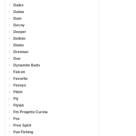
Daiko
Daiwa
Dam
Decoy
Deeper
Delkim
Diotto
Drennan
Duo
Dynamite Baits
Falcon
Favorite
Feenyx
Fiiish
Fly
Flylab
Fm Progetto Cucina
Fox
Free Spirit
Fun Fishing