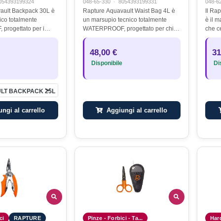
054393199324
048-65-330
·
8054393199331
048-6
ault Backpack 30L è
Rapture Aquavault Waist Bag 4L è
Il Ra
ico totalmente
un marsupio tecnico totalmente
è il m
rogettato per i
WATERPROOF, progettato per chi
che ce
 appassionati di
pratica pesca e attività outdoor in
massi
erano in ambienti
ambienti umidi o marini e desidera
duran
48,00 €
31
 alla valvola di
avere l’attrezzatura sempre…
Proge
Disponibile
Dis
LT BACKPACK 25L
Aggiungi al carrello
ngi al carrello
ci
RAPTURE
Pinze - Forbici - Ta...
Har