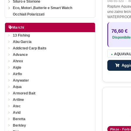
048-65-320
·
8
Siluro e Storione
Rapture Aquav
Eco, Motori ,Batterie e Smart Watch
uno zaino tecn
Occhiali Polarizzati
WATERPROOF, p
pescatori e gli
outdoor che op
Marchi
76,60 €
estremi. Grazie
13 Fishing
Disponibile
gonfiaggio…
Abu Garcia
Addicted Carp Baits
AQUAVAU
Advance
●
Ahrex
Aggiu
Aigle
Airflo
Anywater
Aqua
Armored Bait
Artline
Atec
Avid
Beretta
Berkley
Pinze - Forbi