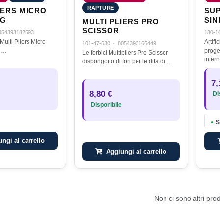
RAPTURE
IERS MICRO
SUP
NG
SIN
MULTI PLIERS PRO
TE
SCISSOR
054393182593
180-1
SH
Multi Pliers Micro
Artifi
101-47-630
·
8054393166449
Split Ring è un …
proge
Le forbici Multipliers Pro Scissor
intern
dispongono di fori per le dita di …
regola
variar
7,
stimo
8,80 €
Dis
Disponibile
S
●
ngi al carrello
Aggiungi al carrello
Non ci sono altri prod