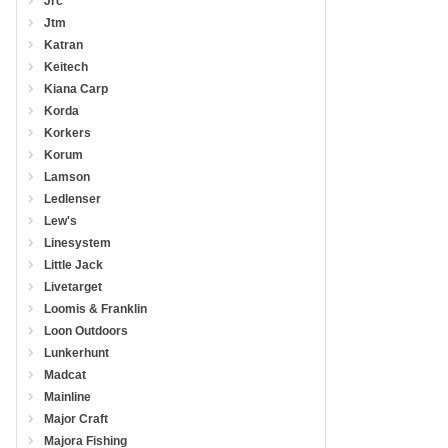
Jrc
Jtm
Katran
Keitech
Kiana Carp
Korda
Korkers
Korum
Lamson
Ledlenser
Lew's
Linesystem
Little Jack
Livetarget
Loomis & Franklin
Loon Outdoors
Lunkerhunt
Madcat
Mainline
Major Craft
Majora Fishing