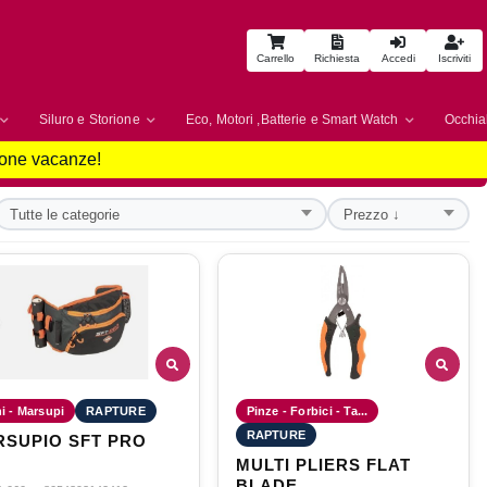
Carrello
Richiesta
Accedi
Iscriviti
Siluro e Storione
Eco, Motori ,Batterie e Smart Watch
Occhial
uone vacanze!
i - Marsupi
RAPTURE
Pinze - Forbici - Ta...
RAPTURE
SUPIO SFT PRO
MULTI PLIERS FLAT
BLADE