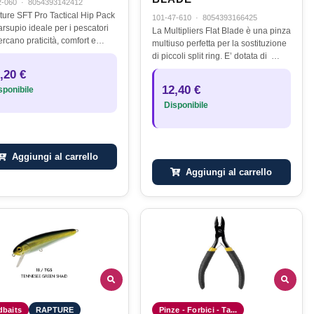
2-060
·
8054393142412
pture SFT Pro Tactical Hip Pack
101-47-610
·
8054393166425
arsupio ideale per i pescatori
La Multipliers Flat Blade è una pinza
rcano praticità, comfort e
multiuso perfetta per la sostituzione
ma libertà di movimento
di piccoli split ring. E’ dotata di …
te le sessioni di pesca.
,20 €
ttato per essere indossato…
12,40 €
ponibile
Disponibile
Aggiungi al carrello
Aggiungi al carrello
dbaits
RAPTURE
Pinze - Forbici - Ta...