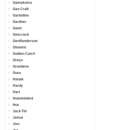
Gamakatsu
Gan Craft
Garbolino
Gardner
Gator
Geecrack
Geoffanderson
Gloomis
Golden Catch
Greys
Grundens
Guru
Hanak
Hardy
Hart
Humminbird
Ima
Jack Fin
Jatsui
Jmc