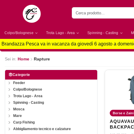
Colpo/Bolognese
Trota Lago - Area
Spinning - Casting
M
Brandazza Pesca va in vacanza da giovedì 6 agosto a domenic
Sei in:
Home
Rapture
Categorie
Feeder
Colpo/Bolognese
Trota Lago - Area
Spinning - Casting
Mosca
Borse e Zain
Mare
AQUAVAU
Carp Fishing
BACKPAC
Abbigliamento tecnico e calzature