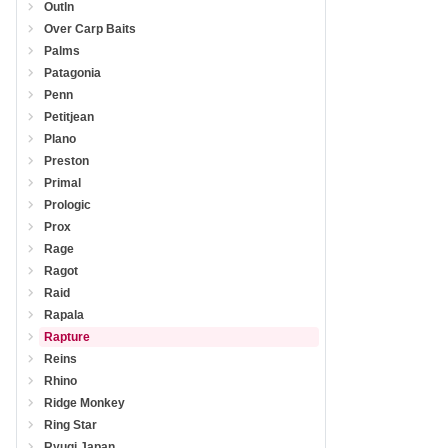
Outln
Over Carp Baits
Palms
Patagonia
Penn
Petitjean
Plano
Preston
Primal
Prologic
Prox
Rage
Ragot
Raid
Rapala
Rapture
Reins
Rhino
Ridge Monkey
Ring Star
Ryugi Japan