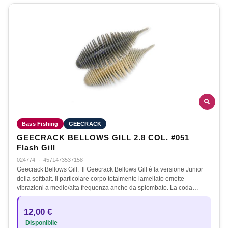
Bass Fishing
GEECRACK
GEECRACK BELLOWS GILL 2.8 COL. #051
Flash Gill
024774
·
4571473537158
Geecrack Bellows Gill. Il Geecrack Bellows Gill è la versione Junior
della softbait. Il particolare corpo totalmente lamellato emette
vibrazioni a medio/alta frequenza anche da spiombato. La coda…
12,00 €
Disponibile