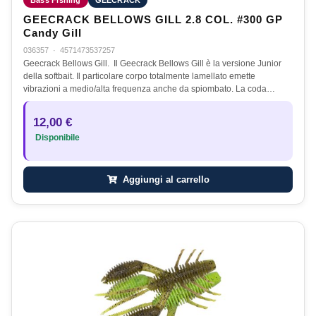
Bass Fishing
GEECRACK
GEECRACK BELLOWS GILL 2.8 COL. #300 GP
Candy Gill
036357
·
4571473537257
Geecrack Bellows Gill. Il Geecrack Bellows Gill è la versione Junior
della softbait. Il particolare corpo totalmente lamellato emette
vibrazioni a medio/alta frequenza anche da spiombato. La coda…
12,00 €
Disponibile
Aggiungi al carrello