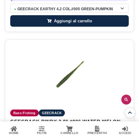
GEECRACK EARTHY 4.2 COL.#005 GREEN-PUMPKIN
●
Aggiungi al carrello
Bass Fishing
GEECRACK
GEECRACK PINDY 2.8" #006 WATER MELON
SEED
HOME
FILTRI
CARRELLO
PREVENTIVI
ACCEDI
29296
·
4571473547294