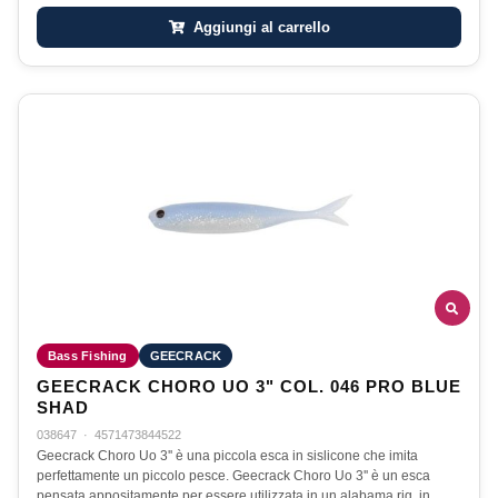
Aggiungi al carrello
Bass Fishing
GEECRACK
GEECRACK CHORO UO 3" COL. 046 PRO BLUE
SHAD
038647
·
4571473844522
Geecrack Choro Uo 3'' è una piccola esca in sislicone che imita
perfettamente un piccolo pesce. Geecrack Choro Uo 3'' è un esca
pensata appositamente per essere utilizzata in un alabama rig, in