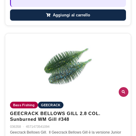
Aggiungi al carrello
Bass Fishing
GEECRACK
GEECRACK BELLOWS GILL 2.8 COL.
Sunburned WM Gill #348
036358
·
4571473541094
Geecrack Bellows Gill. Il Geecrack Bellows Gill è la versione Junior