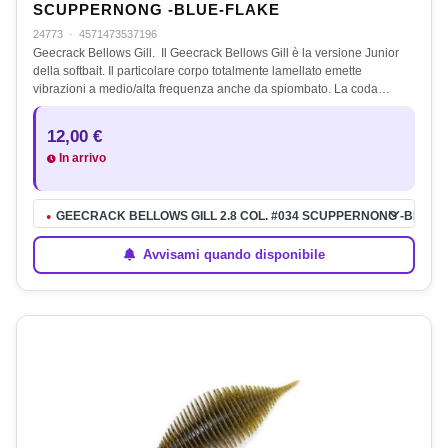
SCUPPERNONG -BLUE-FLAKE
24773
·
4571473537196
Geecrack Bellows Gill. Il Geecrack Bellows Gill è la versione Junior
della softbait. Il particolare corpo totalmente lamellato emette
vibrazioni a medio/alta frequenza anche da spiombato. La coda…
12,00 €
In arrivo
GEECRACK BELLOWS GILL 2.8 COL. #034 SCUPPERNONG -BLUE-
●
Avvisami quando disponibile