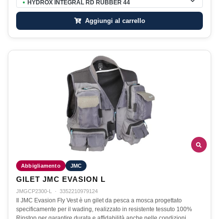
HYDROX INTEGRAL RD RUBBER 44
●
Aggiungi al carrello
Abbigliamento
JMC
GILET JMC EVASION L
JMGCP2300-L
·
3352210979124
Il JMC Evasion Fly Vest è un gilet da pesca a mosca progettato
specificamente per il wading, realizzato in resistente tessuto 100%
Ripstop per garantire durata e affidabilità anche nelle condizioni…