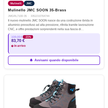
Mulinelli
JMC
Mulinello JMC SOON 35-Brass
JMGRL7100-35
·
3352210764744
Il nuovo mulinello JMC SOON nasce da una costruzione ibrida in
alluminio pressofuso ad alta pressione, rifinita tramite lavorazione
CNC, e offre prestazioni sorprendenti nella sua fascia di…
106,00 €
-21%
83,70 €
In arrivo
Avvisami quando disponibile