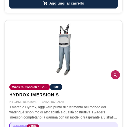
Aggiungi al carrello
Waders Cosciali e Sc...
JMC
HYDROX IMERSION S
HYGBM2100SMA42
·
3352210792655
Il marchio Hydrox, oggi vero punto di riferimento nel mondo del
wading, è sinonimo di affidabilità e qualità costruttiva. I waders
Imersion completano la gamma con un modello traspirante a 3 strati…
149,00 €
-25%