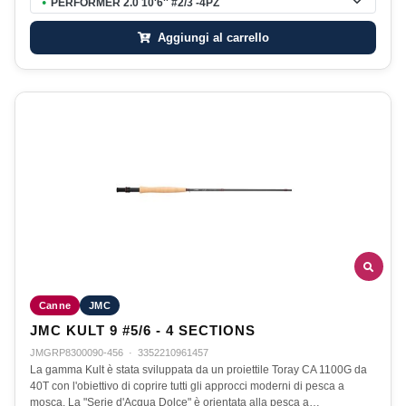
PERFORMER 2.0 10'6'' #2/3 -4PZ
●
Aggiungi al carrello
Canne
JMC
JMC KULT 9 #5/6 - 4 SECTIONS
JMGRP8300090-456
·
3352210961457
La gamma Kult è stata sviluppata da un proiettile Toray CA 1100G da
40T con l'obiettivo di coprire tutti gli approcci moderni di pesca a
mosca. La "Serie d'Acqua Dolce" è orientata alla pesca a…