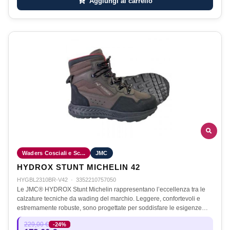
Aggiungi al carrello
Waders Cosciali e Sc...
JMC
HYDROX STUNT MICHELIN 42
HYGBL2310BR-V42
·
3352210757050
Le JMC® HYDROX Stunt Michelin rappresentano l’eccellenza tra le
calzature tecniche da wading del marchio. Leggere, confortevoli e
estremamente robuste, sono progettate per soddisfare le esigenze…
229,00 €
-24%