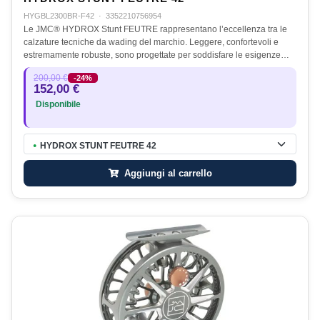
HYGBL2300BR-F42
·
3352210756954
Le JMC® HYDROX Stunt FEUTRE rappresentano l’eccellenza tra le
calzature tecniche da wading del marchio. Leggere, confortevoli e
estremamente robuste, sono progettate per soddisfare le esigenze…
200,00 €
-24%
152,00 €
Disponibile
HYDROX STUNT FEUTRE 42
●
Aggiungi al carrello