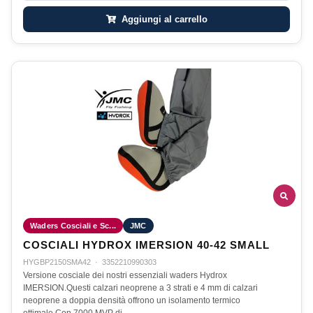
Aggiungi al carrello
Waders Cosciali e Sc...
JMC
COSCIALI HYDROX IMERSION 40-42 SMALL
HYGBP2150SMA42
·
3352210990303
Versione cosciale dei nostri essenziali waders Hydrox
IMERSION.Questi calzari neoprene a 3 strati e 4 mm di calzari
neoprene a doppia densità offrono un isolamento termico