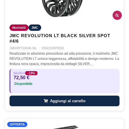
Mulinelli
JMC
JMC REVOLUTION LT BLACK SILVER SPOT
#4/6
JMGRP710046-SIL
·
3352210979353
Realizzato in alluminio pressofuso ad alta pressione, il mulinello JMC
REVOLUTION LT unisce leggerezza, affidabilità e design moderno. La
finitura nera opaca, impreziosita da dettagli SILVER,…
89,00 €
-19%
72,50 €
Disponibile
Aggiungi al carrello
OFFERTA