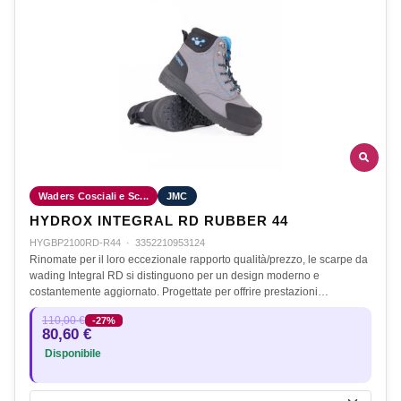
Waders Cosciali e Sc...
JMC
HYDROX INTEGRAL RD RUBBER 44
HYGBP2100RD-R44
·
3352210953124
Rinomate per il loro eccezionale rapporto qualità/prezzo, le scarpe da
wading Integral RD si distinguono per un design moderno e
costantemente aggiornato. Progettate per offrire prestazioni…
110,00 €
-27%
80,60 €
Disponibile