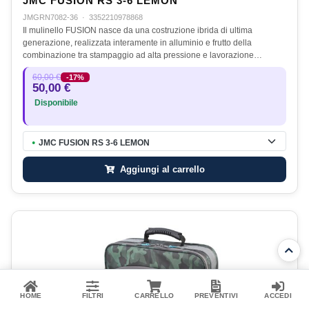
JMC FUSION RS 3-6 LEMON
JMGRN7082-36
·
3352210978868
Il mulinello FUSION nasce da una costruzione ibrida di ultima
generazione, realizzata interamente in alluminio e frutto della
combinazione tra stampaggio ad alta pressione e lavorazione…
60,00 €
-17%
50,00 €
Disponibile
JMC FUSION RS 3-6 LEMON
●
Aggiungi al carrello
HOME
FILTRI
CARRELLO
PREVENTIVI
ACCEDI