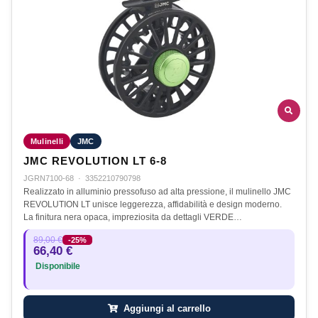
Mulinelli
JMC
JMC REVOLUTION LT 6-8
JGRN7100-68
·
3352210790798
Realizzato in alluminio pressofuso ad alta pressione, il mulinello JMC
REVOLUTION LT unisce leggerezza, affidabilità e design moderno.
La finitura nera opaca, impreziosita da dettagli VERDE…
89,00 €
-25%
66,40 €
Disponibile
Aggiungi al carrello