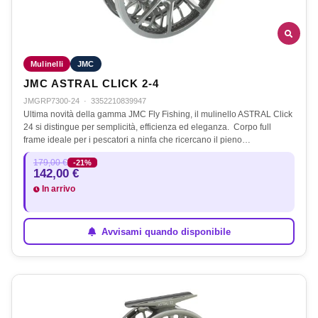
Mulinelli
JMC
JMC ASTRAL CLICK 2-4
JMGRP7300-24
·
3352210839947
Ultima novità della gamma JMC Fly Fishing, il mulinello ASTRAL Click
24 si distingue per semplicità, efficienza ed eleganza. Corpo full
frame ideale per i pescatori a ninfa che ricercano il pieno…
179,00 €
-21%
142,00 €
In arrivo
Avvisami quando disponibile