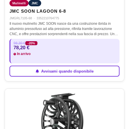
Mulinelli
JMC
JMC SOON LAGOON 6-8
JMGRL7105-68
·
3352210764775
Il nuovo mulinello JMC SOON nasce da una costruzione ibrida in
alluminio pressofuso ad alta pressione, rifinita tramite lavorazione
CNC, e offre prestazioni sorprendenti nella sua fascia di prezzo. Un…
98,30 €
-20%
78,20 €
In arrivo
Avvisami quando disponibile