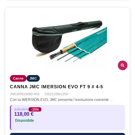
Canne
JMC
CANNA JMC IMERSION EVO FT 9 # 4-5
JMGRP810090-4S5
·
3352210961259
Con la IMERSION EVO, JMC presenta l’evoluzione coerente …
139,00 €
-15%
118,00 €
Disponibile