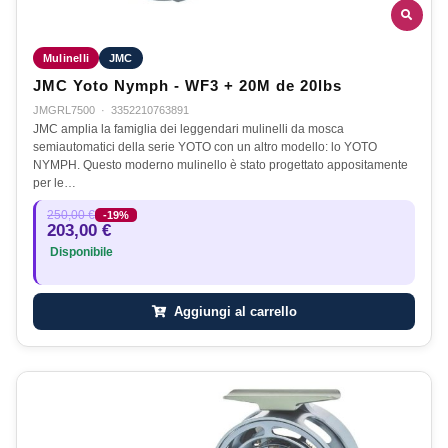
Mulinelli
JMC
JMC Yoto Nymph - WF3 + 20M de 20lbs
JMGRL7500
·
3352210763891
JMC amplia la famiglia dei leggendari mulinelli da mosca
semiautomatici della serie YOTO con un altro modello: lo YOTO
NYMPH. Questo moderno mulinello è stato progettato appositamente
per le…
250,00 €
-19%
203,00 €
Disponibile
Aggiungi al carrello