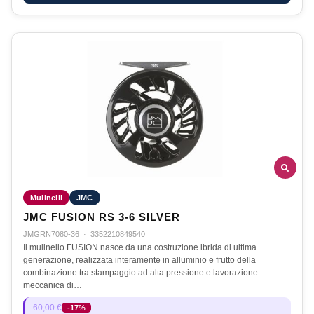
Mulinelli
JMC
JMC FUSION RS 3-6 SILVER
JMGRN7080-36
·
3352210849540
Il mulinello FUSION nasce da una costruzione ibrida di ultima
generazione, realizzata interamente in alluminio e frutto della
combinazione tra stampaggio ad alta pressione e lavorazione
meccanica di…
60,00 €
-17%