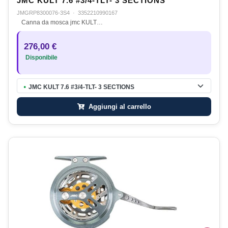
JMC KULT 7.6 #3/4-TLT- 3 SECTIONS
JMGRP8300076-3S4
·
3352210990167
Canna da mosca jmc KULT…
276,00 €
Disponibile
JMC KULT 7.6 #3/4-TLT- 3 SECTIONS
●
Aggiungi al carrello