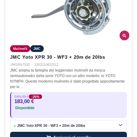
Mulinelli
JMC
JMC Yoto XPR 30 - WF3 + 20m de 20lbs
JMGRN7530
·
3352210822512
JMC amplia la famiglia dei leggendari mulinelli da mosca
semiautomatici della serie YOTO con un altro modello: lo YOTO
NYMPH. Questo moderno mulinello è stato progettato appositamente
per le…
246,00 €
-26%
183,00 €
Disponibile
JMC Yoto XPR 30 - WF3 + 20m de 20lbs
●