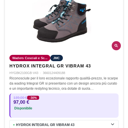
Waders Cosciali e Sc...
JMC
HYDROX INTEGRAL GR VIBRAM 43
HYGBK2100GB-V43
·
3660124409188
Riconosciute per il loro eccezionale rapporto qualità-prezzo, le scarpe
da wading Integral GR si presentano con un design ancora più curato
e un importante restyling tecnico, ora dotate di suola…
139,00 €
-30%
97,00 €
Disponibile
HYDROX INTEGRAL GR VIBRAM 43
●