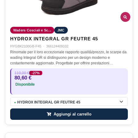
Waders Cosciali e Sc...
JMC
HYDROX INTEGRAL GR FEUTRE 45
HYGBK2100GB-F45
·
366124409102
Rinomate per il loro eccezionale rapporto qualità/prezzo, le scarpe da
wading Integral GR si distinguono per un design moderno e
costantemente aggiornato. Progettate per offrire prestazioni…
110,00 €
-27%
80,60 €
Disponibile
HYDROX INTEGRAL GR FEUTRE 45
●
Aggiungi al carrello