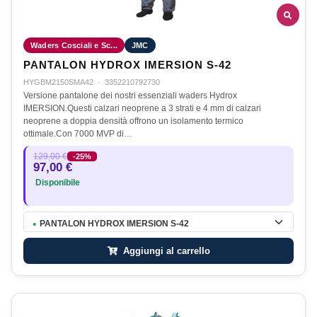
Waders Cosciali e Sc...
JMC
PANTALON HYDROX IMERSION S-42
HYGBM2150SMA42
·
3352210792730
Versione pantalone dei nostri essenziali waders Hydrox
IMERSION.Questi calzari neoprene a 3 strati e 4 mm di calzari
neoprene a doppia densità offrono un isolamento termico
ottimale.Con 7000 MVP di…
129,00 €
-25%
97,00 €
Disponibile
PANTALON HYDROX IMERSION S-42
●
Aggiungi al carrello