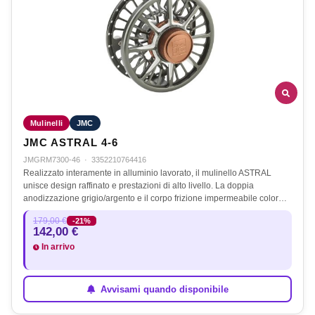
Mulinelli
JMC
JMC ASTRAL 4-6
JMGRM7300-46
·
3352210764416
Realizzato interamente in alluminio lavorato, il mulinello ASTRAL
unisce design raffinato e prestazioni di alto livello. La doppia
anodizzazione grigio/argento e il corpo frizione impermeabile color…
179,00 €
-21%
142,00 €
In arrivo
Avvisami quando disponibile