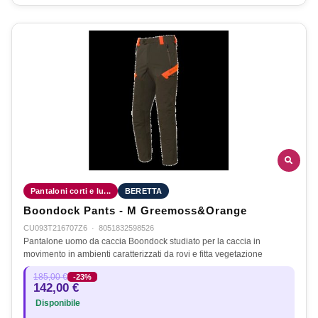
Pantaloni corti e lu...
BERETTA
Boondock Pants - M Greemoss&Orange
CU093T216707Z6
·
8051832598526
Pantalone uomo da caccia Boondock studiato per la caccia in
movimento in ambienti caratterizzati da rovi e fitta vegetazione
185,00 €
-23%
142,00 €
Disponibile