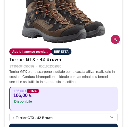
Abbigliamento tecnic...
BERETTA
Terrier GTX - 42 Brown
ST30100465085G
·
8051832302970
Terrier GTX è uno scarpone studiato per la caccia attiva, realizzato in
crosta e Cordura idrorepellente, ideale per camminate su terreni
secchi e asciutti sia in pianura sia in collina. …
126,00 €
-16%
106,00 €
Disponibile
Terrier GTX - 42 Brown
●