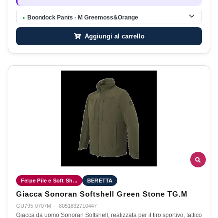
Boondock Pants - M Greemoss&Orange
●
Aggiungi al carrello
Felpe Pile e Soft Sh...
BERETTA
Giacca Sonoran Softshell Green Stone TG.M
GU795-0707M
·
8051832710447
Giacca da uomo Sonoran Softshell, realizzata per il tiro sportivo, tattico