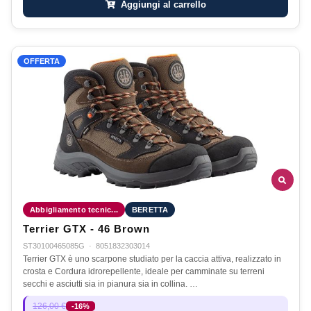
Aggiungi al carrello
OFFERTA
Abbigliamento tecnic...
BERETTA
Terrier GTX - 46 Brown
ST30100465085G
·
8051832303014
Terrier GTX è uno scarpone studiato per la caccia attiva, realizzato in
crosta e Cordura idrorepellente, ideale per camminate su terreni
secchi e asciutti sia in pianura sia in collina. …
126,00 €
-16%