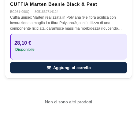
CUFFIA Marten Beanie Black & Peat
BC981-090Q
·
8051832714124
Cuffia unisex Marten realizzata in Polylana ® e fibra acrilica con
lavorazione a maglia.La fibra Polylana®, con l’utilizzo di una
componente riciclata, garantisce massima morbidezza riducendo…
28,10 €
Disponibile
Aggiungi al carrello
Non ci sono altri prodotti