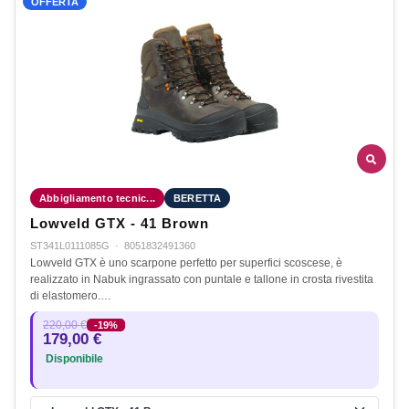
OFFERTA
Abbigliamento tecnic...
BERETTA
Lowveld GTX - 41 Brown
ST341L0111085G
·
8051832491360
Lowveld GTX è uno scarpone perfetto per superfici scoscese, è
realizzato in Nabuk ingrassato con puntale e tallone in crosta rivestita
di elastomero.…
220,00 €
-19%
179,00 €
Disponibile