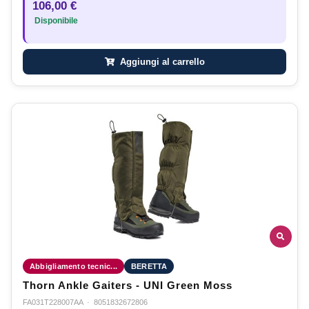
106,00 €
Disponibile
Aggiungi al carrello
Abbigliamento tecnic...
BERETTA
Thorn Ankle Gaiters - UNI Green Moss
FA031T228007AA
·
8051832672806