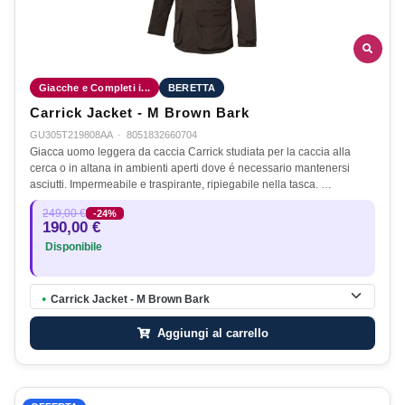
Giacche e Completi i...
BERETTA
Carrick Jacket - M Brown Bark
GU305T219808AA
·
8051832660704
Giacca uomo leggera da caccia Carrick studiata per la caccia alla
cerca o in altana in ambienti aperti dove é necessario mantenersi
asciutti. Impermeabile e traspirante, ripiegabile nella tasca. …
249,00 €
-24%
190,00 €
Disponibile
Carrick Jacket - M Brown Bark
●
Aggiungi al carrello