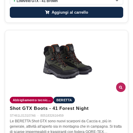
Lowveld GTX - 41 Brown
●
Aggiungi al carrello
Abbigliamento tecnic...
BERETTA
Shot GTX Boots - 41 Forest Night
ST461L013107A6
·
8051832616459
Le BERETTA Shot GTX sono nuovi scarponi da Caccia e, più in
generale, attività all'aperto sia in montagna che in campagna. Si tratta
di scarpe impermeabili e traspiranti con fodera GORE-TEX…