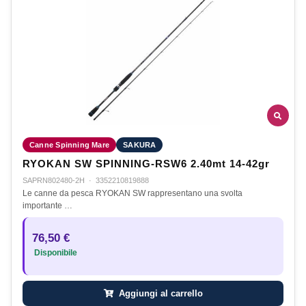
Canne Spinning Mare
SAKURA
RYOKAN SW SPINNING-RSW6 2.40mt 14-42gr
SAPRN802480-2H
·
3352210819888
Le canne da pesca RYOKAN SW rappresentano una svolta
importante …
76,50 €
Disponibile
Aggiungi al carrello