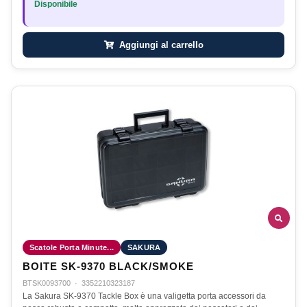
Disponibile
Aggiungi al carrello
Scatole Porta Minute...
SAKURA
BOITE SK-9370 BLACK/SMOKE
BTSK0093700
·
3352210323187
La Sakura SK-9370 Tackle Box è una valigetta porta accessori da