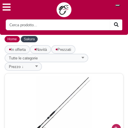
›
Home
Sakura
In offerta
Novità
Prezzati