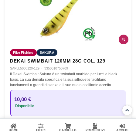
Pike Fishing
SAKURA
DEKAI SWIMBAIT 120MM 28G COL. 129
SAPLL5008120-129
·
3350010750709
Il Dekai Swimbait Sakura è un swimbait morbido per lucci e black
bass. La sua densità specifica e la sua silhouette facilitano
lanciamenti a grandi distanze e il suo nuoto oscillante accetta…
10,00 €
Disponibile
Aggiungi al carrello
HOME
FILTRI
CARRELLO
PREVENTIVI
ACCEDI