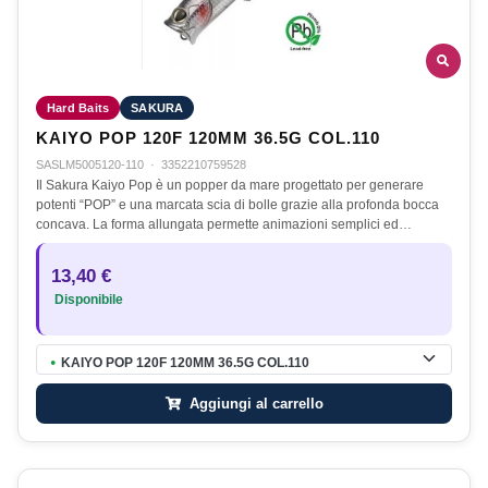
Hard Baits
SAKURA
KAIYO POP 120F 120MM 36.5G COL.110
SASLM5005120-110
·
3352210759528
Il Sakura Kaiyo Pop è un popper da mare progettato per generare
potenti “POP” e una marcata scia di bolle grazie alla profonda bocca
concava. La forma allungata permette animazioni semplici ed…
13,40 €
Disponibile
KAIYO POP 120F 120MM 36.5G COL.110
●
Aggiungi al carrello