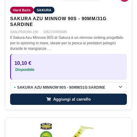
Hard Baits
SAKURA
SAKURA AZU MINNOW 90S - 90MM/31G
SARDINE
SASLP500390-190
·
3352210955685
Il Sakura Azu Minnow 90S di Sakura è un minnow sinking progettato
per lo spinning in mare, ideale per la pesca ai predatori pelagici
durante le mangianze. …
10,10 €
Disponibile
SAKURA AZU MINNOW 90S - 90MM/31G SARDINE
●
Aggiungi al carrello