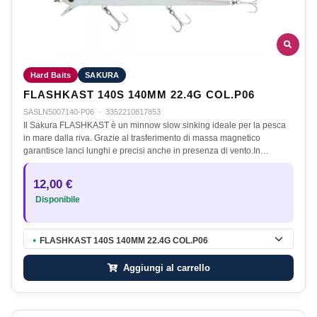
Hard Baits
SAKURA
FLASHKAST 140S 140MM 22.4G COL.P06
SASLN5007140-P06
·
3352210817853
Il Sakura FLASHKAST è un minnow slow sinking ideale per la pesca
in mare dalla riva. Grazie al trasferimento di massa magnetico
garantisce lanci lunghi e precisi anche in presenza di vento.In…
12,00 €
Disponibile
FLASHKAST 140S 140MM 22.4G COL.P06
●
Aggiungi al carrello