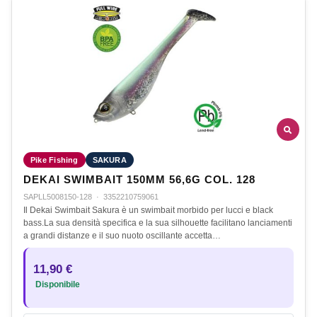
Pike Fishing
SAKURA
DEKAI SWIMBAIT 150MM 56,6G COL. 128
SAPLL5008150-128
·
3352210759061
Il Dekai Swimbait Sakura è un swimbait morbido per lucci e black
bass.La sua densità specifica e la sua silhouette facilitano lanciamenti
a grandi distanze e il suo nuoto oscillante accetta…
11,90 €
Disponibile