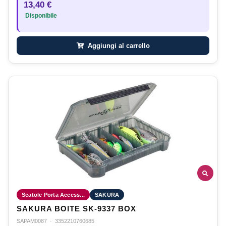
13,40 €
Disponibile
Aggiungi al carrello
Scatole Porta Access...
SAKURA
SAKURA BOITE SK-9337 BOX
SAPAM0087
·
3352210760685