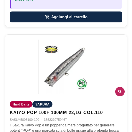
Aggiungi al carrello
Hard Baits
SAKURA
KAIYO POP 100F 100MM 22,1G COL.110
SASLM5005100-100
·
3352210759467
Il Sakura Kaiyo Pop è un popper da mare progettato per generare
potenti “POP” e una marcata scia di bolle grazie alla profonda bocca