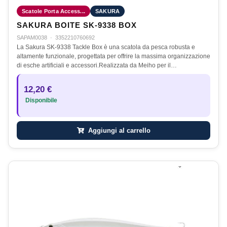
Scatole Porta Access...
SAKURA
SAKURA BOITE SK-9338 BOX
SAPAM0038
·
3352210760692
La Sakura SK-9338 Tackle Box è una scatola da pesca robusta e
altamente funzionale, progettata per offrire la massima organizzazione
di esche artificiali e accessori.Realizzata da Meiho per il…
12,20 €
Disponibile
Aggiungi al carrello