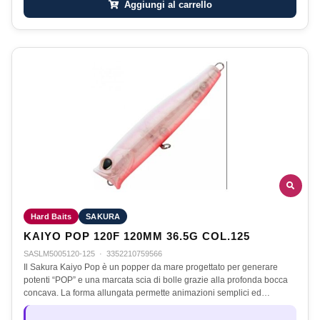
Aggiungi al carrello
Hard Baits
SAKURA
KAIYO POP 120F 120MM 36.5G COL.125
SASLM5005120-125
·
3352210759566
Il Sakura Kaiyo Pop è un popper da mare progettato per generare
potenti “POP” e una marcata scia di bolle grazie alla profonda bocca
concava. La forma allungata permette animazioni semplici ed…