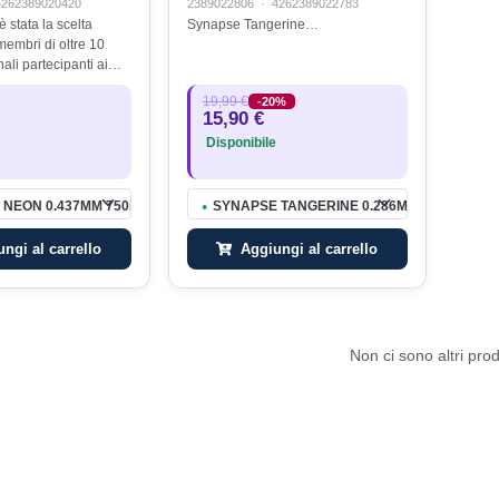
4262389020420
2389022806
·
4262389022783
 stata la scelta
Synapse Tangerine…
membri di oltre 10
li partecipanti ai
diali di Pesca alla
19,99 €
-20%
.In Bulgaria e
15,90 €
ynapse Neon è…
Disponibile
 NEON 0.437MM 750M
SYNAPSE TANGERINE 0.286MM 1000M
●
ngi al carrello
Aggiungi al carrello
Non ci sono altri prod