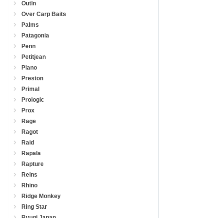
Outln
Over Carp Baits
Palms
Patagonia
Penn
Petitjean
Plano
Preston
Primal
Prologic
Prox
Rage
Ragot
Raid
Rapala
Rapture
Reins
Rhino
Ridge Monkey
Ring Star
Ryugi Japan