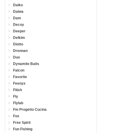
Daiko
Daiwa
Dam
Decoy
Deeper
Delkim
Diotto
Drennan
Duo
Dynamite Baits
Falcon
Favorite
Feenyx
Fiiish
Fly
Flylab
Fm Progetto Cucina
Fox
Free Spirit
Fun Fishing