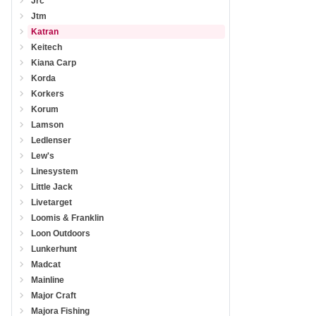
Jrc
Jtm
Katran
Keitech
Kiana Carp
Korda
Korkers
Korum
Lamson
Ledlenser
Lew's
Linesystem
Little Jack
Livetarget
Loomis & Franklin
Loon Outdoors
Lunkerhunt
Madcat
Mainline
Major Craft
Majora Fishing