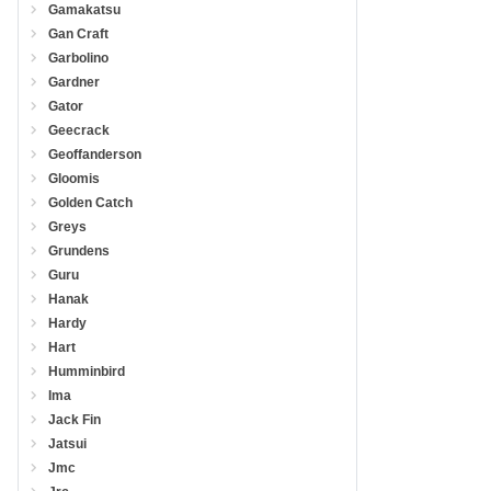
Gamakatsu
Gan Craft
Garbolino
Gardner
Gator
Geecrack
Geoffanderson
Gloomis
Golden Catch
Greys
Grundens
Guru
Hanak
Hardy
Hart
Humminbird
Ima
Jack Fin
Jatsui
Jmc