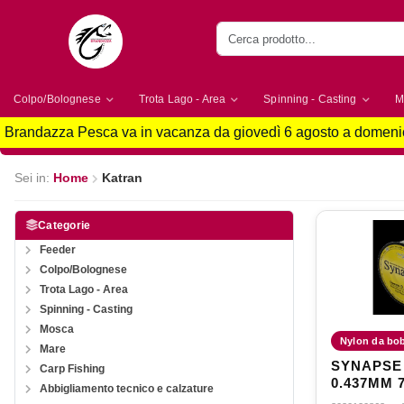
Colpo/Bolognese
Trota Lago - Area
Spinning - Casting
M
Brandazza Pesca va in vacanza da giovedì 6 agosto a domenic
Sei in:
Home
Katran
Categorie
Feeder
Colpo/Bolognese
Trota Lago - Area
Spinning - Casting
Mosca
Nylon da bo
Mare
SYNAPSE
Carp Fishing
0.437MM 
Abbigliamento tecnico e calzature