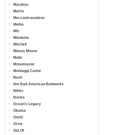
Marukyu
Matrix
Meccanicavadese
Meiho
Mfc
Minnkota
Mitchell
Miuras Mouse
Molix
Monomaster
Montaggi Canne
Nash
Net Bait-American Baitworks
Nikko
Nories
Ocean's Legacy
Okuma
Omtd
Orvis
Out Of