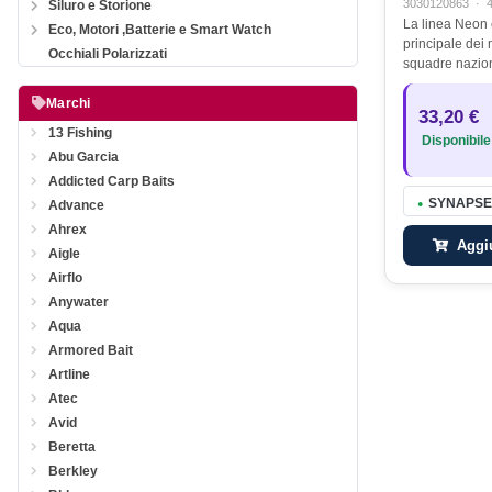
3030120863
·
Siluro e Storione
La linea Neon è
Eco, Motori ,Batterie e Smart Watch
principale dei 
Occhiali Polarizzati
squadre naziona
Campionati Mon
Carpa dal 2014
Marchi
33,20 €
Croazia, la S
13 Fishing
Disponibile
Abu Garcia
Addicted Carp Baits
SYNAPSE
Advance
●
Ahrex
Aggiu
Aigle
Airflo
Anywater
Aqua
Armored Bait
Artline
Atec
Avid
Beretta
Berkley