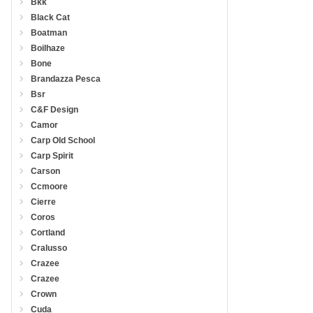
Bkk
Black Cat
Boatman
Boilhaze
Bone
Brandazza Pesca
Bsr
C&F Design
Camor
Carp Old School
Carp Spirit
Carson
Ccmoore
Cierre
Coros
Cortland
Cralusso
Crazee
Crazee
Crown
Cuda