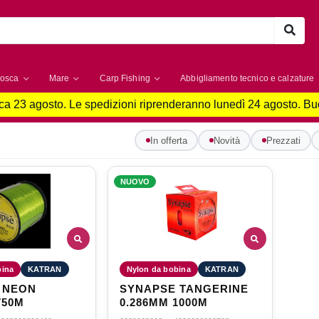
osca
Mare
Carp Fishing
Abbigliamento tecnico e calzature
a 23 agosto. Le spedizioni riprenderanno lunedì 24 agosto. B
In offerta
Novità
Prezzati
NUOVO
bina
KATRAN
Nylon da bobina
KATRAN
 NEON
SYNAPSE TANGERINE
750M
0.286MM 1000M