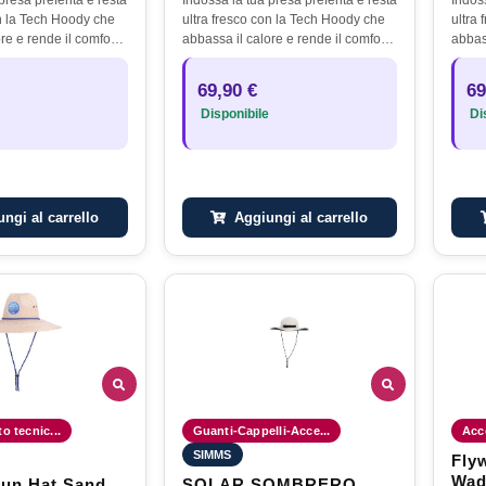
on la Tech Hoody che
ultra fresco con la Tech Hoody che
ultra
re e rende il comfort
abbassa il calore e rende il comfort
abbass
a di tessuto che
con una formula di tessuto che
con u
nte, assorbe l'umidità
respira facilmente, assorbe l'umidità
respir
69,90 €
69
le.Un…
e blocca il sole.Un…
e blo
Disponibile
Dis
ngi al carrello
Aggiungi al carrello
o tecnic...
Guanti-Cappelli-Acce...
Acc
SIMMS
Fly
Wad
un Hat Sand
SOLAR SOMBRERO