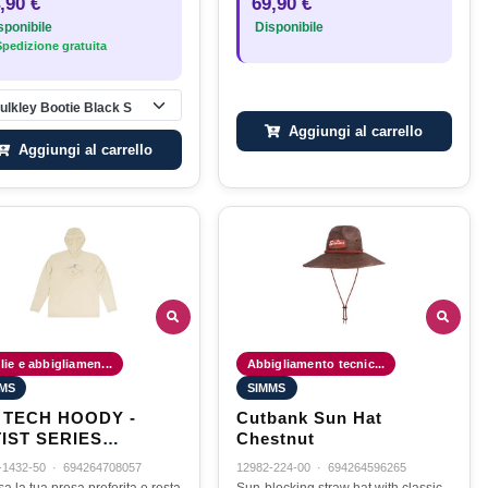
,90 €
69,90 €
e blocca il sole.Un…
ponibile
Disponibile
pedizione gratuita
ulkley Bootie Black S
Aggiungi al carrello
Aggiungi al carrello
ie e abbigliamen...
Abbigliamento tecnic...
MS
SIMMS
 TECH HOODY -
Cutbank Sun Hat
IST SERIES
Chestnut
LOW SALT CATCH
-1432-50
·
694264708057
12982-224-00
·
694264596265
XL
a la tua presa preferita e resta
Sun-blocking straw hat with classic