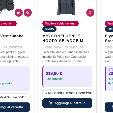
o tecnic...
Maglie e abbigliamen...
Wade
SIMMS
SIM
 Vest Smoke
M'S CONFLUENCE
Fly
HOODY SELVDGE M
Ste
·
694264648704
14056-1166-30
·
694264674154
12632
Vest packs rugged
La scelta ideale quando il meteo è
A gam
smart fishing-focused
incerto: la Felpa con Cappuccio
wadin
an unstoppable
Confluence da uomo unisce
excur
hat is supremely
comfort, versatilità e calore ibrido in
279
pile. Progettata per accompagnarti
219,90 €
20
nelle sessioni di pesca più…
Disponibile
Dis
 gratuita
S
M'S CONFLUENCE HOODY SELVDGE M
●
 Vest Smoke S/M
Aggiungi al carrello
ngi al carrello