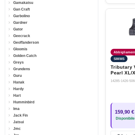
Gamakatsu
Gan Craft
Garbolino
Gardner
Gator
Geecrack
Geoffanderson
Gloomis
Abbigliament
Golden Catch
SIMMS
Greys
Tributary 
Grundens
Pearl XL/
Guru
14285-1426-506
Hanak
Hardy
Hart
Humminbird
Ima
159,90 €
Jack Fin
Disponibile
Jatsui
Jmc