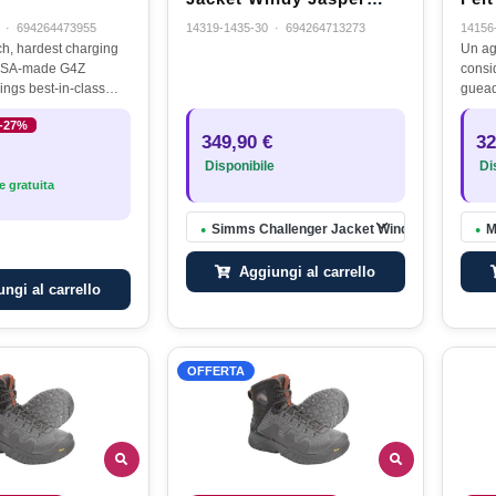
TG.M
·
694264473955
14319-1435-30
·
694264713273
14156
ch, hardest charging
Un ag
USA-made G4Z
consid
ings best-in-class
guead
thability, rugged
linea
-27%
 unmatched comfort to
Boot 
349,90 €
32
ordinates and…
prest
Disponibile
Dis
 gratuita
Simms Challenger Jacket Windy Jasper TG.
M
●
●
Aggiungi al carrello
ngi al carrello
OFFERTA