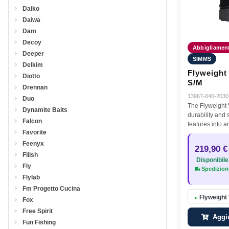
Daiko
Daiwa
Dam
Decoy
Abbigliament
Deeper
SIMMS
Delkim
Flyweight
Diotto
S/M
Drennan
13967-040-2030
Duo
The Flyweight 
Dynamite Baits
durability and 
Falcon
features into 
Favorite
modern build t
breathable.
Feenyx
219,90 €
Fiiish
Disponibile
Fly
Spedizione
Flylab
Fm Progetto Cucina
Flyweight
●
Fox
Free Spirit
Aggiu
Fun Fishing