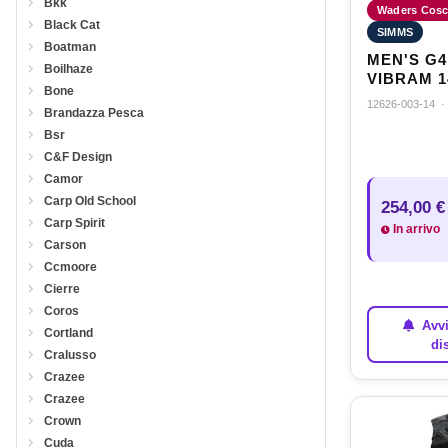
Bkk
Waders Coscia
Black Cat
SIMMS
Boatman
MEN'S G
Boilhaze
VIBRAM 1
Bone
12626-003-14
Brandazza Pesca
Bsr
C&F Design
Camor
Carp Old School
254,00 €
Carp Spirit
In arrivo
Carson
Ccmoore
Cierre
Coros
Avvi
Cortland
di
Cralusso
Crazee
Crazee
Crown
Cuda