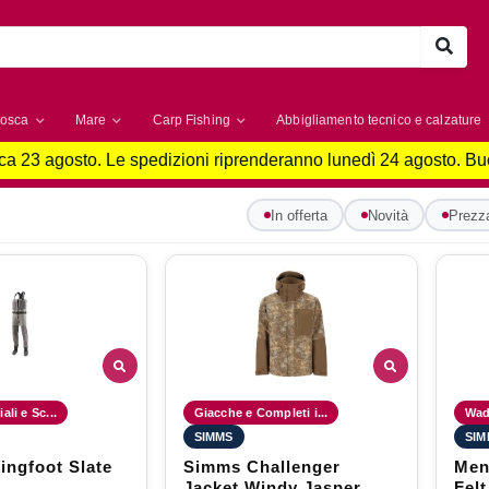
osca
Mare
Carp Fishing
Abbigliamento tecnico e calzature
a 23 agosto. Le spedizioni riprenderanno lunedì 24 agosto. B
In offerta
Novità
Prezza
li e Sc...
Giacche e Completi i...
Wade
SIMMS
SIM
ingfoot Slate
Simms Challenger
Men
Jacket Windy Jasper