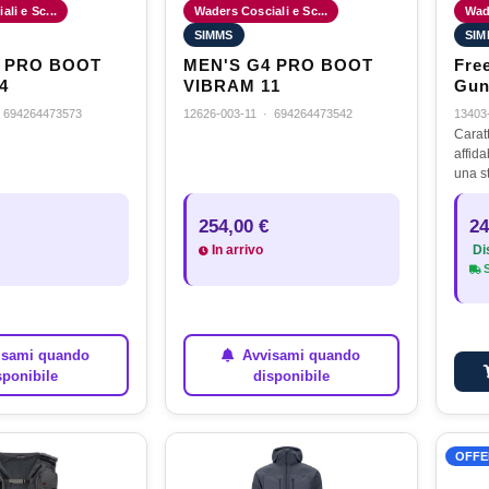
li e Sc...
Waders Cosciali e Sc...
Wade
SIMMS
SIM
4 PRO BOOT
MEN'S G4 PRO BOOT
Fre
4
VIBRAM 11
Gun
·
694264473573
12626-003-11
·
694264473542
13403
Carat
affida
una s
resist
testat
254,00 €
24
affro
In arrivo
Dis
S
sami quando
Avvisami quando
sponibile
disponibile
OFFE