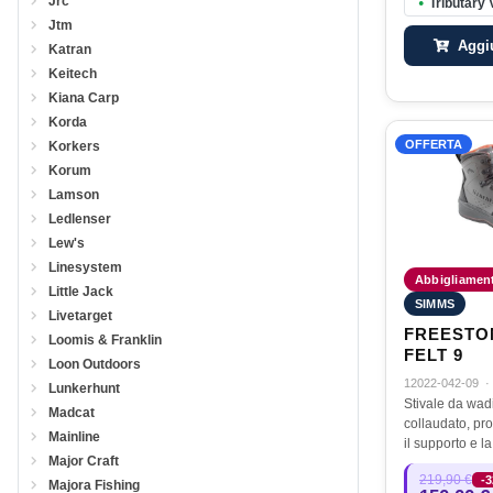
Jrc
Tributary 
●
Jtm
Aggiu
Katran
Keitech
Kiana Carp
Korda
OFFERTA
Korkers
Korum
Lamson
Ledlenser
Lew's
Linesystem
Abbigliament
Little Jack
SIMMS
Livetarget
FREESTO
Loomis & Franklin
FELT 9
Loon Outdoors
12022-042-09
Lunkerhunt
Stivale da wadi
Madcat
collaudato, pro
Mainline
il supporto e l
Major Craft
nell’affrontare l
219,90 €
-
condizioni imp
Majora Fishing