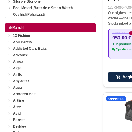
Siluro e Storione
12573-096-4009
Eco, Motori ,Batterie e Smart Watch
Our highest-te
Occhiali Polarizzati
wader — the 
Stockingfoot br
Marchi
waterproof brea
1.299,00 €
durability and
13 Fishing
950,00 €
the remote co
Abu Garcia
Disponibile
Addicted Carp Baits
Spedizione
Advance
Ahrex
Aigle
Airflo
Aggiu
Anywater
Aqua
Armored Bait
OFFERTA
Artline
Atec
Avid
Beretta
Berkley