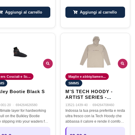
Aggiungi al carrello
Aggiungi al carrello
rs Cosciali e Sc...
Maglie e abbigliamen...
MS
SIMMS
kley Bootie Black S
M'S TECH HOODY -
ARTIST SERIES -
LUNAR GRAY CHAR -
-001-20
·
694264626580
13521-1439-40
·
694264708460
TG.L
ltimate layer for hardworking
Indossa la tua presa preferita e resta
pull on the Bulkley Bootie
ultra fresco con la Tech Hoody che
 slipping into your waders for
abbassa il calore e rende il comfort
 comfort and warmth in the
con una formula di tessuto che
t conditions.
respira facilmente, assorbe l'umidità