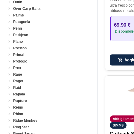
Outln
ultra fresco c
Over Carp Baits
abbassa il calo
Palms
con una formul
respira facilme
Patagonia
69,90 €
e blocca il so
Penn
Disponibile
Petitjean
Plano
Preston
Primal
Aggiu
Prologic
Prox
Rage
Ragot
Raid
Rapala
Rapture
Reins
Rhino
Abbigliament
Ridge Monkey
SIMMS
Ring Star
Cutbank S
Ryugi Japan