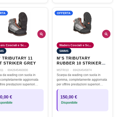
RTA
OFFERTA
rs Cosciali e Sc...
Waders Cosciali e Sc...
MS
SIMMS
' TRIBUTARY 11
M'S TRIBUTARY
T STRIKER GREY
RUBBER 10 STRIKER
GREY
I11
·
6942645460000
MSTRI10
·
694264545874
a da wading con suola in
Scarpa da wading con suola in
o, completamente aggiornata
gomma, completamente aggiornata
frire prestazioni superiori
per offrire prestazioni superiori
tto alla versione precedente.La
rispetto alla versione precedente.La
a integra un nuovo materiale
tomaia integra un nuovo materiale
0,00 €
150,00 €
eggero, mantenendo…
più leggero, mantenendo…
ponibile
Disponibile