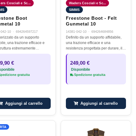
rs Cosciali e Sc...
Waders Cosciali e Sc...
MS
SIMMS
estone Boot
Freestone Boot - Felt
metal 10
Gunmetal 10
-042-10
·
694264597217
14381-042-10
·
694264684856
terizzato da un supporto
Definito da un supporto affidabile,
bile, una trazione efficace e
una trazione efficace e una
truttura estremamente
resistenza progettata per durare, il
ente, lo stivale Freestone,
Freestone Boot affronta con
o nel tempo, è progettato per
sicurezza ogni tipo di condizione di
9,90 €
249,00 €
ntare con sicurezza un’ampia…
wading, offrendo prestazioni…
ponibile
Disponibile
pedizione gratuita
Spedizione gratuita
Aggiungi al carrello
Aggiungi al carrello
RTA