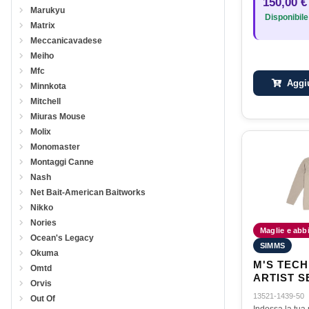
150,00 €
gestire corren
Marukyu
Disponibile
Matrix
Meccanicavadese
Meiho
Mfc
Aggiu
Minnkota
Mitchell
Miuras Mouse
Molix
Monomaster
Montaggi Canne
Nash
Net Bait-American Baitworks
Nikko
Nories
Maglie e abbi
Ocean's Legacy
SIMMS
Okuma
M'S TECH
Omtd
ARTIST S
Orvis
GRAY CH
13521-1439-50
Out Of
Indossa la tua 