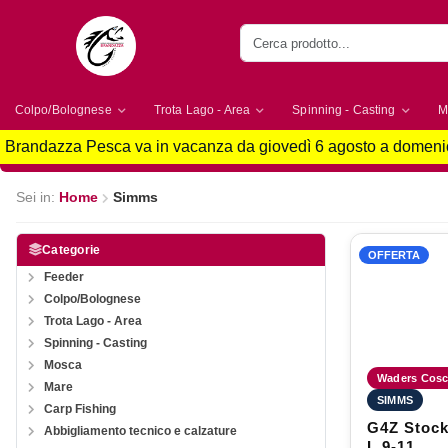
Colpo/Bolognese
Trota Lago - Area
Spinning - Casting
M
Brandazza Pesca va in vacanza da giovedì 6 agosto a domenic
Sei in:
Home
Simms
Categorie
OFFERTA
Feeder
Colpo/Bolognese
Trota Lago - Area
Spinning - Casting
Mosca
Waders Coscia
Mare
SIMMS
Carp Fishing
G4Z Stock
Abbigliamento tecnico e calzature
L 9-11