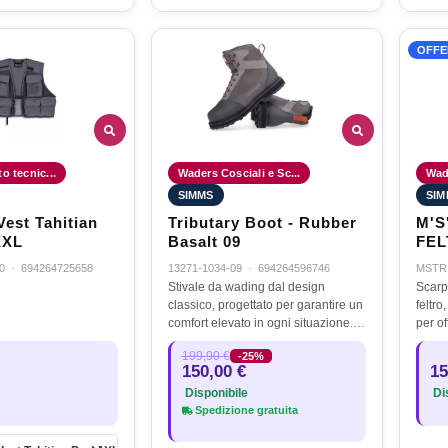
OFFE
o tecnic...
Waders Cosciali e Sc...
Wade
SIMMS
SIM
Vest Tahitian
Tributary Boot - Rubber
M'S
XXL
Basalt 09
FEL
0
·
694264725658
13271-1034-09
·
694264596746
MSTR
Stivale da wading dal design
Scarp
classico, progettato per garantire un
feltr
comfort elevato in ogni situazione.
per of
Offre struttura robusta, supporto
rispe
199,90 €
-25%
ottimale e una trazione affidabile,
tomai
150,00 €
15
ideali per affrontare con…
più l
Disponibile
Dis
Spedizione gratuita