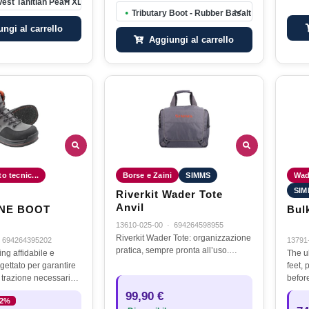
Vest Tahitian Pearl XL/XXL
Tributary Boot - Rubber Basalt 09
●
ngi al carrello
Aggiungi al carrello
o tecnic...
Borse e Zaini
SIMMS
Wade
SIM
Riverkit Wader Tote
Anvil
NE BOOT
Bul
13610-025-00
·
694264598955
Riverkit Wader Tote: organizzazione
·
694264395202
13791
pratica, sempre pronta all’uso.…
ng affidabile e
The u
gettato per garantire
feet, 
a trazione necessari
before
etti di fiumi rocciosi e
added
99,90 €
32%
egnative.Ideale per
coldes