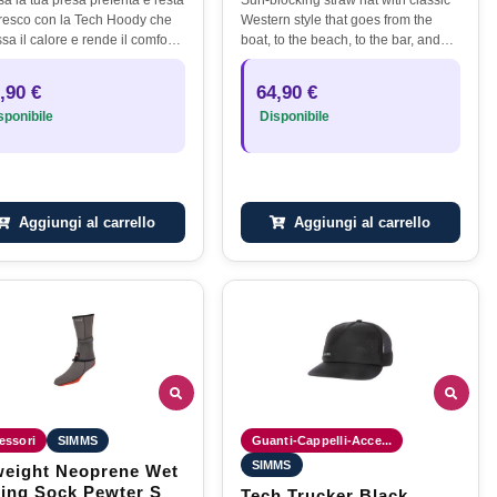
 fresco con la Tech Hoody che
Western style that goes from the
a il calore e rende il comfort
boat, to the beach, to the bar, and
na formula di tessuto che
beyond.
a facilmente, assorbe l'umidità
,90 €
64,90 €
cca il sole.Un…
ponibile
Disponibile
Aggiungi al carrello
Aggiungi al carrello
essori
SIMMS
Guanti-Cappelli-Acce...
SIMMS
weight Neoprene Wet
ing Sock Pewter S
Tech Trucker Black