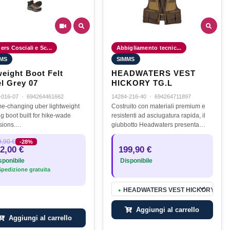
rs Cosciali e Sc...
Abbigliamento tecnic...
MS
SIMMS
weight Boot Felt
HEADWATERS VEST
el Grey 07
HICKORY TG.L
-016-07
·
694264461662
14284-216-40
·
694264711897
e-changing uber lightweight
Costruito con materiali premium e
g boot built for hike-wade
resistenti ad asciugatura rapida, il
sions.…
giubbotto Headwaters presenta
un'imbottitura in rete distanziante
,90 €
-28%
altamente traspirante sulle spalle
2,00 €
199,90 €
per un comfort aggiuntivo…
ponibile
Disponibile
pedizione gratuita
HEADWATERS VEST HICKORY TG.L
●
Aggiungi al carrello
Aggiungi al carrello