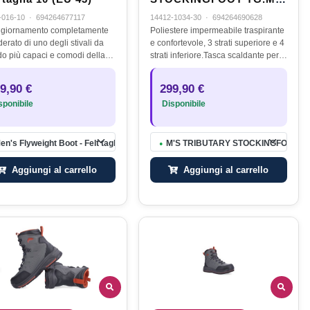
9-11 COL. BASALT
-016-10
·
694264677117
14412-1034-30
·
694264690628
giornamento completamente
Poliestere impermeabile traspirante
erato di uno degli stivali da
e confortevole, 3 strati superiore e 4
o più capaci e comodi della
strati inferiore.Tasca scaldante per
 Simms, il nuovo Flyweight
le mani foderata in pile che si
è una miscela equilibrata di
estende a porta, con tasca superiore
9,90 €
299,90 €
azioni leggere e pronte per…
con cerniera e…
ponibile
Disponibile
M
en's Flyweight Boot - Felt taglia 10 (EU 43)
M'S TRIBUTARY STOCKINGFOOT TG.
●
Aggiungi al carrello
Aggiungi al carrello