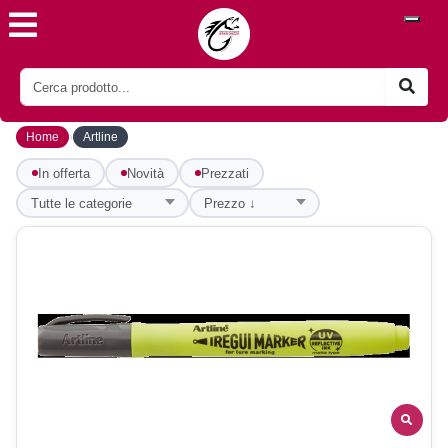
›
Home
Artline
In offerta
Novità
Prezzati