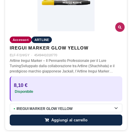
Accessori
ARTLINE
IREGUI MARKER GLOW YELLOW
ELF-F/1H/GY
·
4549441018770
Artline Iregui Marker – Il Pennarello Professionale per il Lure
TuningSviluppato dalla collaborazione tra Artline (Shachihata) e il
prestigioso marchio giapponese Jackall, l’Artline Iregui Marker…
8,10 €
Disponibile
IREGUI MARKER GLOW YELLOW
●
Aggiungi al carrello