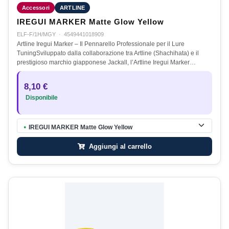
Accessori
ARTLINE
IREGUI MARKER Matte Glow Yellow
ELF-F/1H/MGY
·
4549441018909
Artline Iregui Marker – Il Pennarello Professionale per il Lure
TuningSviluppato dalla collaborazione tra Artline (Shachihata) e il
prestigioso marchio giapponese Jackall, l’Artline Iregui Marker…
8,10 €
Disponibile
IREGUI MARKER Matte Glow Yellow
●
Aggiungi al carrello