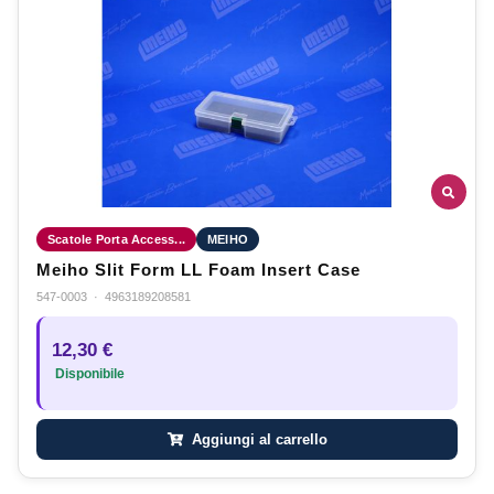
Scatole Porta Access...
MEIHO
Meiho Slit Form LL Foam Insert Case
547-0003
·
4963189208581
12,30 €
Disponibile
Aggiungi al carrello