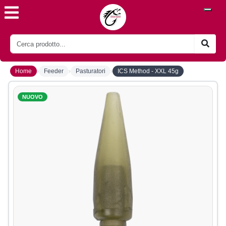
›
›
›
Home
Feeder
Pasturatori
ICS Method - XXL 45g
NUOVO