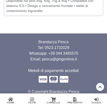
Disponibile nei pesi 45g, 60g, 75g & 90g • Compatibili con
sistema ICS • Design a caricamento frontale • alette di
contenimento ingrandite
Brandazza Pesca
Tel: 0523.1732029
Whatsapp:
+39 344 3485570
Email: pesca@gmgonline.it
Metodi di pagamento accettati
© Copyright Brandazza Pesca
Privacy Policy
Termini e Condizioni
HOME
FILTRI
CARRELLO
PREVENTIVI
ACCEDI