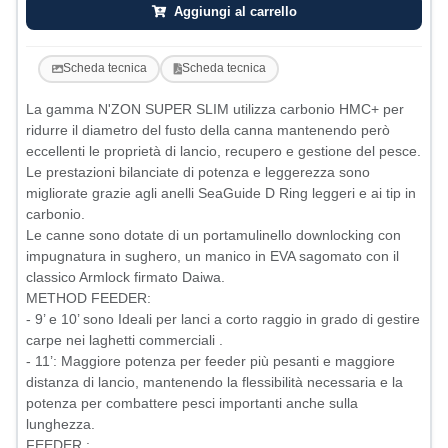
Aggiungi al carrello
Scheda tecnica
Scheda tecnica
La gamma N'ZON SUPER SLIM utilizza carbonio HMC+ per
ridurre il diametro del fusto della canna mantenendo però
eccellenti le proprietà di lancio, recupero e gestione del pesce.
Le prestazioni bilanciate di potenza e leggerezza sono
migliorate grazie agli anelli SeaGuide D Ring leggeri e ai tip in
carbonio.
Le canne sono dotate di un portamulinello downlocking con
impugnatura in sughero, un manico in EVA sagomato con il
classico Armlock firmato Daiwa.
METHOD FEEDER:
- 9’ e 10’ sono Ideali per lanci a corto raggio in grado di gestire
carpe nei laghetti commerciali .
- 11’: Maggiore potenza per feeder più pesanti e maggiore
distanza di lancio, mantenendo la flessibilità necessaria e la
potenza per combattere pesci importanti anche sulla
lunghezza.
FEEDER :